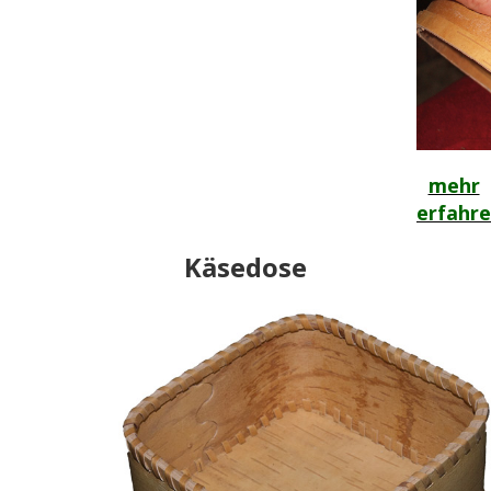
mehr
erfahre
Käsedose